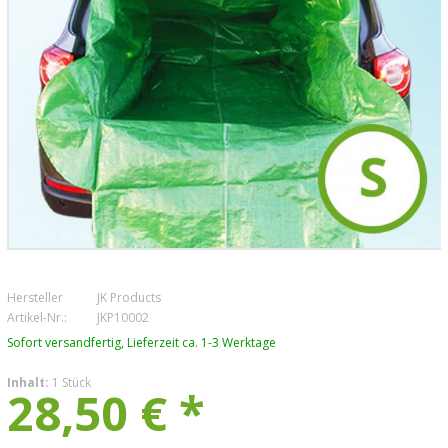
KONTAKT
Hersteller
JK Products
Artikel-Nr.:
JKP10002
Sofort versandfertig, Lieferzeit ca. 1-3 Werktage
Inhalt:
1 Stück
28,50 € *