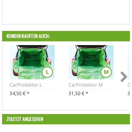
KUNDEN KAUFTEN AUCH:
CarProtektor L
CarProtektor M
C
Next
34,50 € *
31,50 € *
38
ZULETZT ANGESEHEN