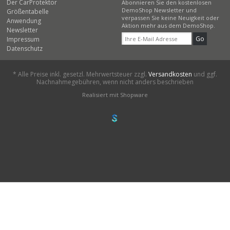
Der CarProtektor
Abonnieren Sie den kostenlosen
DemoShop Newsletter und
Größentabelle
verpassen Sie keine Neuigkeit oder
Anwendung
Aktion mehr aus dem DemoShop.
Newsletter
Go
Impressum
Datenschutz
* Alle Preise inkl. gesetzl. Mehrwertsteuer zzgl.
Versandkosten
und ggf.
Nachnahmegebühren, wenn nicht anders beschrieben
Realisiert mit Shopware