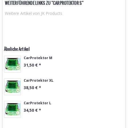
WEITERFÜHRENDE LINKS ZU
"CARPROTEKTOR S"
Weitere Artikel von JK Products
Ähnliche Artikel
CarProtektor M
31,50 € *
CarProtektor XL
38,50 € *
CarProtektor L
34,50 € *