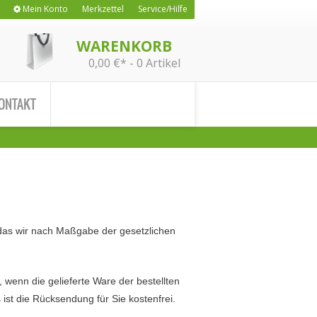
Einloggen
Mein Konto
Merkzettel
Service/Hilfe
WARENKORB
0,00 €* - 0 Artikel
ONTAKT
n
 das wir nach Maßgabe der gesetzlichen
enn die gelieferte Ware der bestellten
ist die Rücksendung für Sie kostenfrei.