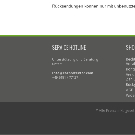
Rücksendungen können nur mit unbenutzter
SERVICE HOTLINE
SHO
Recht
Unterstützung und Beratung
Vora
unter:
Kont
info@carprotektor.com
Vers
+49 6181 / 77437
Zahl
Rück
AGB
Wide
* Alle Preise inkl. gese