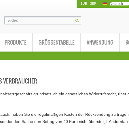
Deutsch
LOGIN
Ihre E-Mail-Adresse:
Ihr Passwort:
PRODUKTE
GRÖSSENTABELLE
ANWENDUNG
K
|
Passwort vergessen?
Registriere
LS VERBRAUCHER
nabsatzgeschäfts grundsätzlich ein gesetzliches Widerrufsrecht, über
uch, haben Sie die regelmäßigen Kosten der Rücksendung zu tragen, w
sendenden Sache den Betrag von 40 Euro nicht übersteigt. Andernfalls 