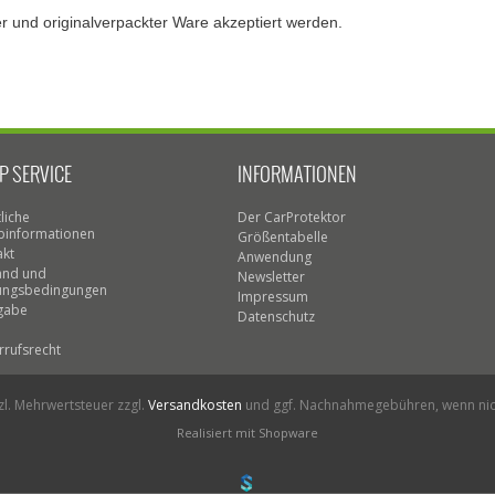
 und originalverpackter Ware akzeptiert werden.
P SERVICE
INFORMATIONEN
liche
Der CarProtektor
binformationen
Größentabelle
akt
Anwendung
and und
Newsletter
ungsbedingungen
Impressum
gabe
Datenschutz
rrufsrecht
tzl. Mehrwertsteuer zzgl.
Versandkosten
und ggf. Nachnahmegebühren, wenn nic
Realisiert mit Shopware